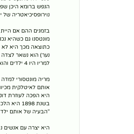
נוירופסיכיאטריה של י
בזמנים ההם אם היית נ
מונטסנו גם כשהיא נכנסה להריון וילד
כתוצאה מכך היא לא יכ
נער) הוא נשאר לצדה
למריו היו 4 ילדים והוא עבד הרבה על חומר יסודי לילדים.
מריה מונטסורי למדה ר
אותם לאיטלקית מכיוו
היא הפכה לעוזרת דוק
בשנת 1898 
"הבעיה של אותם ילדים
היא יצרה עם אנשים נו