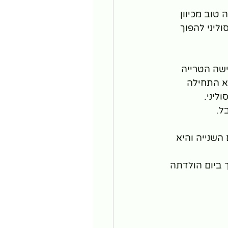
טוב מכיוון 
יני להפוך 
שה הטרייה 
ריו הקימו את האגודה מונטסורי אינטרנשיונל (AMI). היא התחילה 
ל.
 מלחמת העולם השנייה והיא 
ך ביום הולדתה 