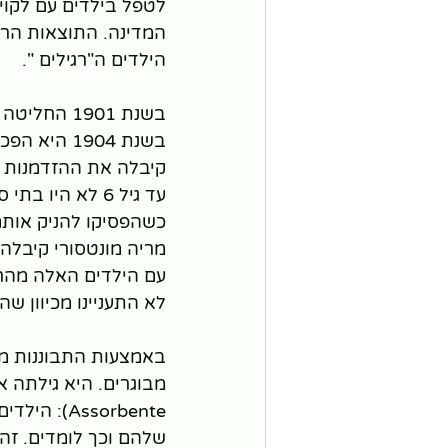
לטפל בילדים עם לקוי
המדינה. התוצאות הרא
הילדים ה"רגילים ".
בשנת 1901 החליטה ללמוד שוב פילוסופיה, פסיכולוגיה ניסיונית, אנתרופולוגיה ופדגוגיה.
בשנת 1904 
קיבלה את ההזדמנות עד 1906 כאשר ברומא חידשו כמה דירות בסן
כשהפסיקו להניק אותם
עם הילדים האלה מהר
לא התעניינו מכיוון ש
באמצעות התבוננות מד
ssorbente
שלהם וכך לומדים. זהו