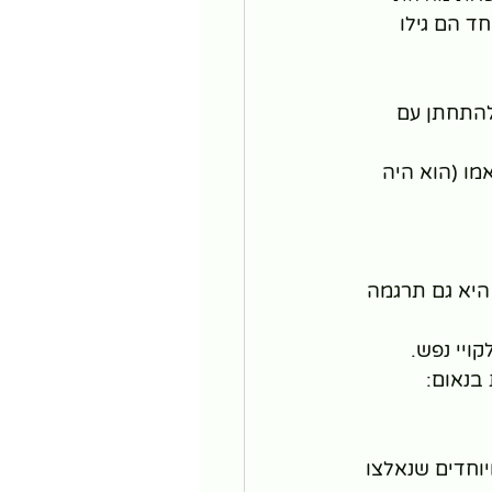
יכן שפגשה רופא נוסף, ג'וזפה מונטסנו ((Giuseppe Montesano. יחד הם גילו 
להתחתן עם 
מו (הוא היה 
היא גם תרגמה 
ויי נפש.
 בנאום: 
יוחדים שנאלצו 