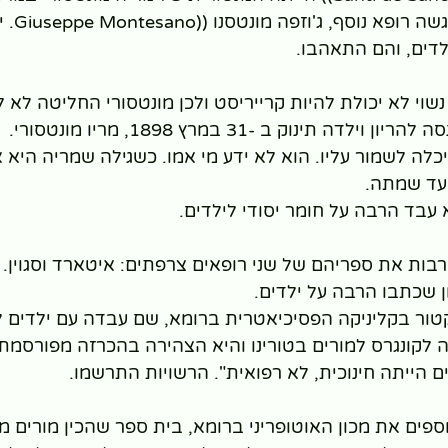
הנפש ברומא ה
לדים, והם התאהבו.
שוי לא יכולת להיות קרייריסט ולכן מונטסורי החליטה לא 
ה תינוק ב -31 במרץ 1898, מריו מונטסורי.
לה לשמור עליו. הוא לא ידע מי אמו. כשגילה שמריה היא א
 עד שמתה.
בות את ספריהם של שני רופאים צרפתים: איטארד וסגוין. 
ן שכתבו הרבה על ילדים.
טור בקליניקה הפסיכיאטרית ברומא, שם עבדה עם ילדים לק
היא הלכה לקונגרס למורים בטורינו והיא הצהירה בהכרזה מפורסמת
 הייתה חינוכית, לא רפואית". הרשויות התרשמו.
ספים את מכון האוטופריני ברומא, בית ספר שהכין מורים מ