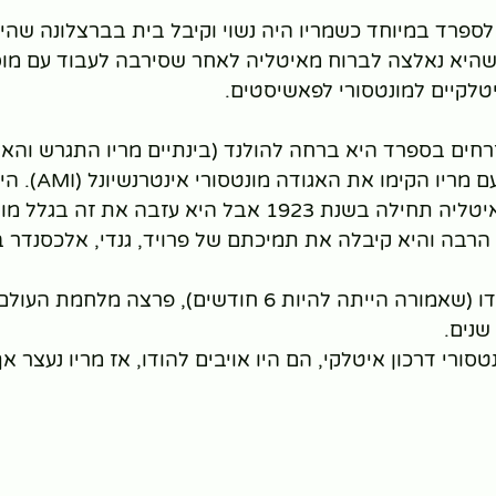
ספרד במיוחד כשמריו היה נשוי וקיבל בית בברצלונה שהיה 
היא נאלצה לברוח מאיטליה לאחר שסירבה לעבוד עם מוסול
לקיים למונטסורי לפאשיסטים.
ים בספרד היא ברחה להולנד (בינתיים מריו התגרש והאי
הייתה הולנדית). כאן עם מ
19 אבל היא עזבה את זה בגלל מוסוליני.
הרבה והיא קיבלה את תמיכתם של פרויד, גנדי, אלכסנדר ב
באחת מנסיעותיה להודו (שאמורה הייתה להיות 6 חודשים), פרצה
סורי דרכון איטלקי, הם היו אויבים להודו, אז מריו נעצר א