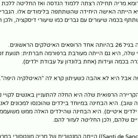
א מריה תחילה רצתה ללמוד הנדסה ואז החליטה ללכת לל
א הייתה האישה היחידה שהשתתפה בלימודים אלו. הגברים
תף בכמה שיעורים עם גברים כמו שיעורי דיסקציה, ולכן ה
טלקים הראשונים.
שלה, היא גם הייתה מעורבת ברפורמה חברתית: תנועת זכוי
ברה בכמה ועידות (אחת בלונדון על עבודת ילדים).
פה אבל היא לא אהבה כשעיתון קרא לה "האיטלקיה היפה".
ריירה הרפואית שלה היא החלה להתעניין באנשים לקויי נפ
יה שוב). היא הבחינה במיוחד בילדים שהוכנסו למכונים לאנש
 ילדים איטיים). היא הבחינה שהילדים האלה ממש משועממים
ים שלהם, ולכן החליטה לעזור להם.
סנטי דה סאנקטיס Santi de Sanctis)) הייתה המנטורית של מריה מונטס