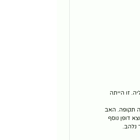
197 בצ'ייארוואלה( Chiaravalle) שבאיטליה. זו הייתה 
 די יוצא דופן באותה תקופה. האב 
א דופן נוסף 
 נלהב.