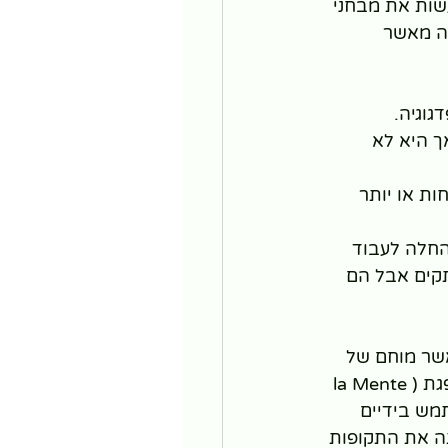
שות את מבחני 
ה מאשר 
אך היא לא 
יו בתי ספר לילדים ולכן הם פשוט ננטשו לעצמם ברחובות מגיל 3 פחות או יותר 
מתחם דירות לנעלי סוסים ברחוב דה מרצי 58, שם החלה לעבוד 
קים אבל הם 
שר מוחם של 
מבוגרים. היא גילתה את מוח הילד (La Mente Del Bambino) שהיא מחשבה סופגת (la Mente 
שתמש בידיים 
תה את התקופות 