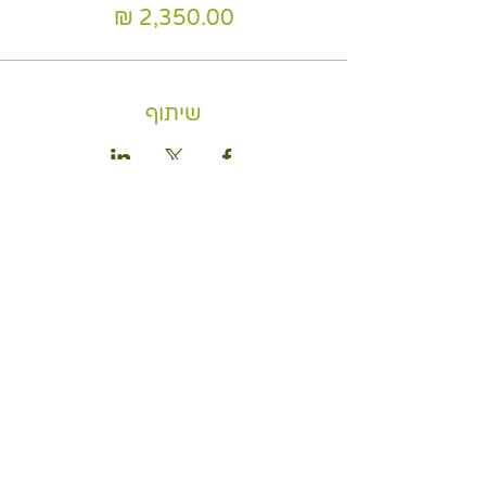
שיתוף
נשמח לשמוע מכם
- יש לכם שאלות?- נשמח לשמוע את דעתכם-
הצטרפו לקהילת המונטסורי שלנו!