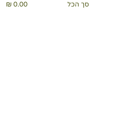
סך הכל
לתשלום
שיתוף
נשמח לשמוע מכם
- יש לכם שאלות?- נשמח לשמוע את דעתכם-
הצטרפו לקהילת המונטסורי שלנו!